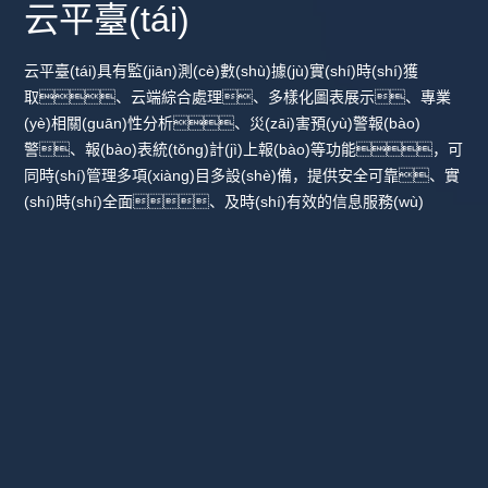
云平臺(tái)
云平臺(tái)具有監(jiān)測(cè)數(shù)據(jù)實(shí)時(shí)獲
取、云端綜合處理、多樣化圖表展示、專業
(yè)相關(guān)性分析、災(zāi)害預(yù)警報(bào)
警、報(bào)表統(tǒng)計(jì)上報(bào)等功能，可
同時(shí)管理多項(xiàng)目多設(shè)備，提供安全可靠、實
(shí)時(shí)全面、及時(shí)有效的信息服務(wù)