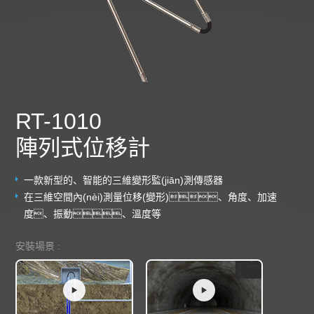
RT-1010
陣列式位移計
一款新型的、智能的三維變形監(jiān)測傳感器
在三維空間內(nèi)測量位移(變形)、角度、加速
度、振動、溫度等
安裝場景 :