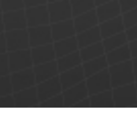
產(chǎn)品內(nèi)容
技術(shù)參數(shù)
相關下載