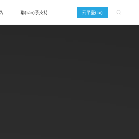
中弘
聯(lián)系支持
云平臺(tái)