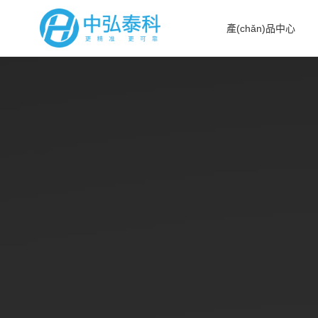
產(chǎn)品中心